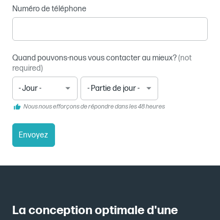
Numéro de téléphone
Quand pouvons-nous vous contacter au mieux?
(not
required)
Jour
Partie
(not
de
required)
jour
Nous nous efforçons de répondre dans les 48 heures
(not
required)
Envoyez
La conception optimale d'une