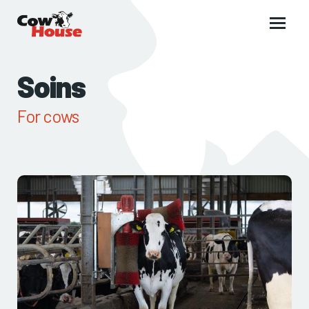
Main
menu
Soins
For cows