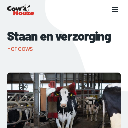
Main
menu
Staan en verzorging
For cows