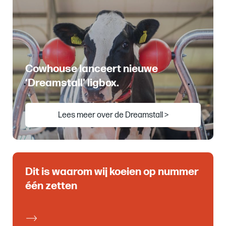
Cowhouse lanceert nieuwe
‘Dreamstall' ligbox.
Lees meer over de Dreamstall >
Dit is waarom wij koeien op nummer
één zetten
Onze
producten