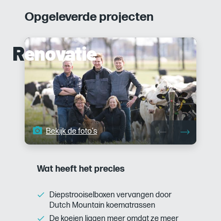
Opgeleverde projecten
Renovatie
Renovatie
Bekijk de foto's
Wat heeft het precies
Diepstrooiselboxen vervangen door
Dutch Mountain koematrassen
De koeien liggen meer omdat ze meer