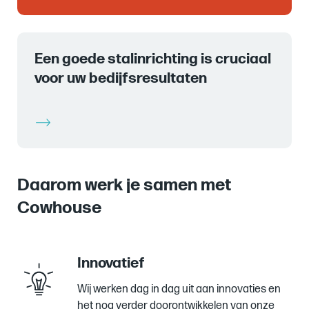
zijn
ontwikkeld
op
Een goede stalinrichting is cruciaal
basis
voor uw bedijfsresultaten
van
het
natuurlijk
gedrag
van
de
koe.
Daarom werk je samen met
Het
Cowhouse
observeren
van
koeien
Innovatief
in
de
Wij werken dag in dag uit aan innovaties en
vrije
het nog verder doorontwikkelen van onze