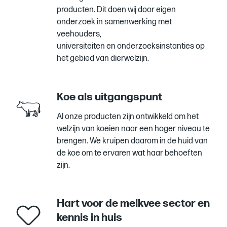
natuur
producten.
Dit doen wij door eigen
dient
onderzoek in samenwerking
met
bij
veehouders,
Cowhouse
universiteiten en onderzoeksinstanties op
als
het gebied van dierwelzijn.
basis om
verbeteringen
aan
Koe als uitgangspunt
te
brengen
Al onze producten zijn ontwikkeld om het
in
welzijn van koeien naar een hoger niveau te
haar
brengen
. We kruipen daarom in de huid van
leef-
de koe om te ervaren wat haar behoeften
en
zijn.
werkomgeving.
Hart voor de melkvee sector en
kennis in huis