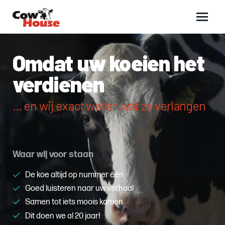
Main
menu
Omdat uw koeien het
verdienen
… en wij exact weten wat ze verlangen
Waar wij voor staan
De koe altijd op nummer één
Goed luisteren naar uw verhaal
Samen tot iets moois komen
Dit doen we al 20 jaar!