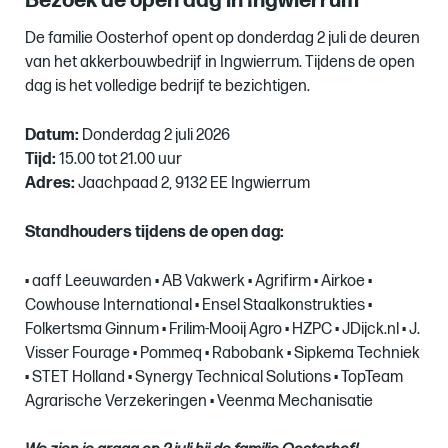
Bezoek de open dag in Ingwierrum
De familie Oosterhof opent op donderdag 2 juli de deuren
van het akkerbouwbedrijf in Ingwierrum. Tijdens de open
dag is het volledige bedrijf te bezichtigen.
Datum:
Donderdag 2 juli 2026
Tijd:
15.00 tot 21.00 uur
Adres:
Jaachpaad 2, 9132 EE Ingwierrum
Standhouders tijdens de open dag:
• aaff Leeuwarden • AB Vakwerk • Agrifirm • Airkoe •
Cowhouse International • Ensel Staalkonstrukties •
Folkertsma Ginnum •
Frilim-Mooij Agro •
HZPC • JDijck.nl • J.
Visser Fourage • Pommeq • Rabobank • Sipkema Techniek
• STET Holland • Synergy Technical Solutions • TopTeam
Agrarische Verzekeringen • Veenma Mechanisatie