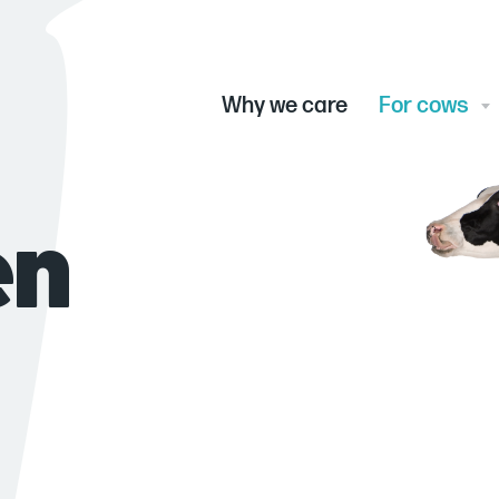
Main
menu
Why we care
For cows
en