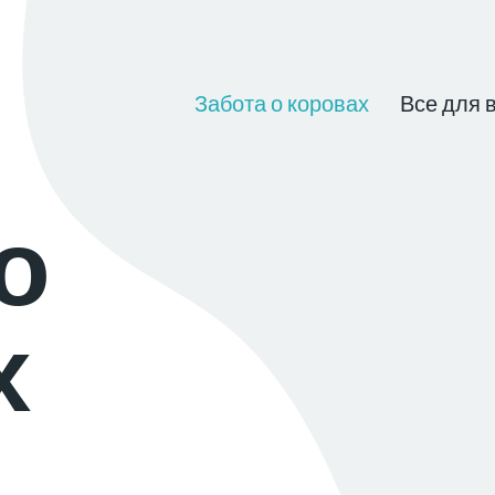
Main
menu
Забота о коровах
Все для 
о
х