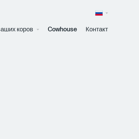
Taalkeuze
(Inhoud)
ваших коров
Cowhouse
Контакт