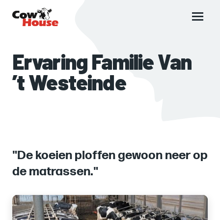
Main
menu
Ervaring Familie Van
’t Westeinde
"De koeien ploffen gewoon neer op
de matrassen."
Images
of