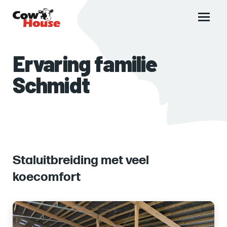
Main
menu
Ervaring familie
Schmidt
Staluitbreiding met veel
koecomfort
Images
of