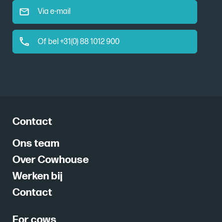
Via e-mail
Of bel +31(0) 88 1012 900
Contact
Ons team
Over Cowhouse
Werken bij
Contact
For cows