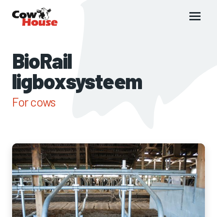
Main
menu
BioRail
ligboxsysteem
For cows
Images
of
BioRail
ligboxsysteem